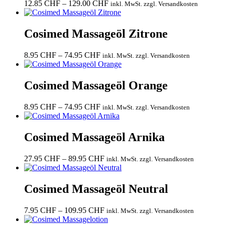
Preisspanne:
12.85
CHF
–
129.00
CHF
inkl. MwSt. zzgl. Versandkosten
12.85 CHF
bis
129.00 CHF
Cosimed Massageöl Zitrone
Preisspanne:
8.95
CHF
–
74.95
CHF
inkl. MwSt. zzgl. Versandkosten
8.95 CHF
bis
74.95 CHF
Cosimed Massageöl Orange
Preisspanne:
8.95
CHF
–
74.95
CHF
inkl. MwSt. zzgl. Versandkosten
8.95 CHF
bis
74.95 CHF
Cosimed Massageöl Arnika
Preisspanne:
27.95
CHF
–
89.95
CHF
inkl. MwSt. zzgl. Versandkosten
27.95 CHF
bis
89.95 CHF
Cosimed Massageöl Neutral
Preisspanne:
7.95
CHF
–
109.95
CHF
inkl. MwSt. zzgl. Versandkosten
7.95 CHF