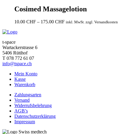
bis
109.95 CHF
Cosimed Massagelotion
Preisspanne:
10.00
CHF
–
175.00
CHF
inkl. MwSt. zzgl. Versandkosten
10.00 CHF
bis
175.00 CHF
t-space
Wartackerstrasse 6
5406 Rütihof
T 078 772 61 07
info@tspace.ch
Mein Konto
Kasse
Warenkorb
Zahlungsarten
Versand
Widerrufsbelehrung
AGB’s
Datenschutzerklärung
Impressum