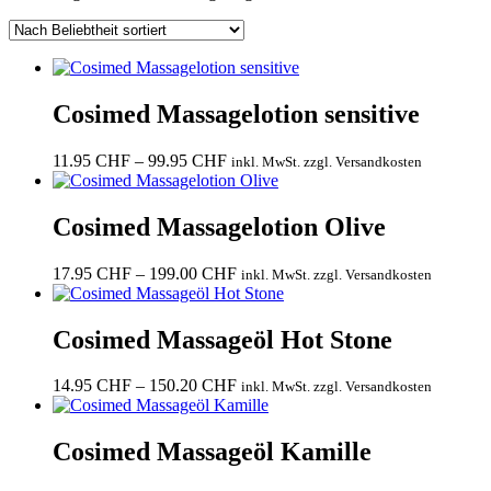
Beliebtheit
sortiert
Cosimed Massagelotion sensitive
Preisspanne:
11.95
CHF
–
99.95
CHF
inkl. MwSt. zzgl. Versandkosten
11.95 CHF
bis
99.95 CHF
Cosimed Massagelotion Olive
Preisspanne:
17.95
CHF
–
199.00
CHF
inkl. MwSt. zzgl. Versandkosten
17.95 CHF
bis
199.00 CHF
Cosimed Massageöl Hot Stone
Preisspanne:
14.95
CHF
–
150.20
CHF
inkl. MwSt. zzgl. Versandkosten
14.95 CHF
bis
150.20 CHF
Cosimed Massageöl Kamille