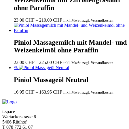
ohne Paraffin
Preisspanne:
23.00
CHF
–
210.00
CHF
inkl. MwSt. zzgl. Versandkosten
23.00 CHF
bis
210.00 CHF
Piniol Massagemilch mit Mandel- und
Weizenkeimöl ohne Paraffin
Preisspanne:
23.00
CHF
–
225.00
CHF
inkl. MwSt. zzgl. Versandkosten
23.00 CHF
%
bis
225.00 CHF
Piniol Massageöl Neutral
Preisspanne:
16.95
CHF
–
163.95
CHF
inkl. MwSt. zzgl. Versandkosten
16.95 CHF
bis
163.95 CHF
t-space
Wartackerstrasse 6
5406 Rütihof
T 078 772 61 07