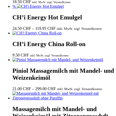
18.50
CHF
inkl. MwSt. zzgl. Versandkosten
%
CH’i Energy Hot Emulgel
Preisspanne:
24.50
CHF
–
119.95
CHF
inkl. MwSt. zzgl. Versandkosten
24.50 CHF
bis
119.95 CHF
CH’i Energy China Roll-on
9.50
CHF
inkl. MwSt. zzgl. Versandkosten
Piniol Massagemilch mit Mandel- und
Weizenkeimöl
Preisspanne:
21.00
CHF
–
299.00
CHF
inkl. MwSt. zzgl. Versandkosten
21.00 CHF
bis
299.00 CHF
Massagemilch mit Mandel- und
Weizenkeimöl mit Zitronengrasduft