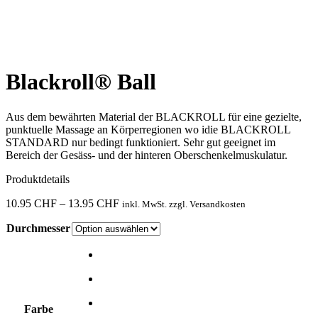
Blackroll® Ball
Aus dem bewährten Material der BLACKROLL für eine gezielte,
punktuelle Massage an Körperregionen wo idie BLACKROLL
STANDARD nur bedingt funktioniert. Sehr gut geeignet im
Bereich der Gesäss- und der hinteren Oberschenkelmuskulatur.
Produktdetails
Preisspanne:
10.95
CHF
–
13.95
CHF
inkl. MwSt. zzgl. Versandkosten
10.95 CHF
Durchmesser
bis
13.95 CHF
Farbe