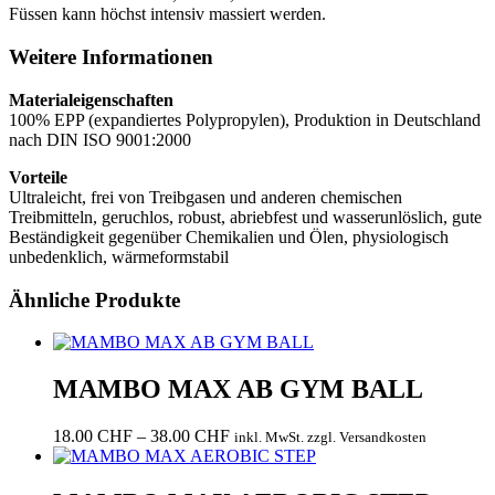
Füssen kann höchst intensiv massiert werden.
Weitere Informationen
Materialeigenschaften
100% EPP (expandiertes Polypropylen), Produktion in Deutschland
nach DIN ISO 9001:2000
Vorteile
Ultraleicht, frei von Treibgasen und anderen chemischen
Treibmitteln, geruchlos, robust, abriebfest und wasserunlöslich, gute
Beständigkeit gegenüber Chemikalien und Ölen, physiologisch
unbedenklich, wärmeformstabil
Ähnliche Produkte
MAMBO MAX AB GYM BALL
Preisspanne:
18.00
CHF
–
38.00
CHF
inkl. MwSt. zzgl. Versandkosten
18.00 CHF
bis
38.00 CHF