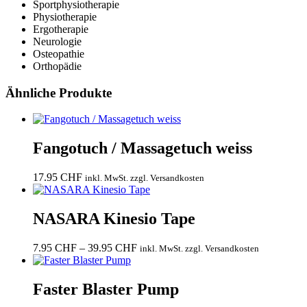
Sportphysiotherapie
Physiotherapie
Ergotherapie
Neurologie
Osteopathie
Orthopädie
Ähnliche Produkte
Fangotuch / Massagetuch weiss
17.95
CHF
inkl. MwSt. zzgl. Versandkosten
NASARA Kinesio Tape
Preisspanne:
7.95
CHF
–
39.95
CHF
inkl. MwSt. zzgl. Versandkosten
7.95 CHF
bis
39.95 CHF
Faster Blaster Pump