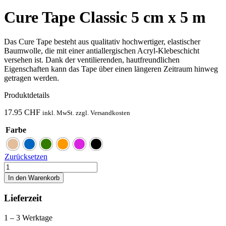
Cure Tape Classic 5 cm x 5 m
Das Cure Tape besteht aus qualitativ hochwertiger, elastischer
Baumwolle, die mit einer antiallergischen Acryl-Klebeschicht
versehen ist. Dank der ventilierenden, hautfreundlichen
Eigenschaften kann das Tape über einen längeren Zeitraum hinweg
getragen werden.
Produktdetails
17.95
CHF
inkl. MwSt. zzgl. Versandkosten
Farbe
Zurücksetzen
Cure
Tape
In den Warenkorb
Classic
5
Lieferzeit
cm
x
1 – 3 Werktage
5