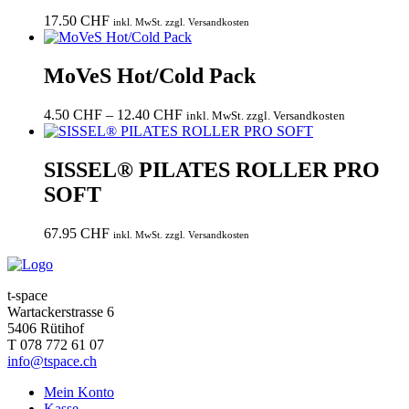
17.50
CHF
inkl. MwSt. zzgl. Versandkosten
MoVeS Hot/Cold Pack
Preisspanne:
4.50
CHF
–
12.40
CHF
inkl. MwSt. zzgl. Versandkosten
4.50 CHF
bis
12.40 CHF
SISSEL® PILATES ROLLER PRO
SOFT
67.95
CHF
inkl. MwSt. zzgl. Versandkosten
t-space
Wartackerstrasse 6
5406 Rütihof
T 078 772 61 07
info@tspace.ch
Mein Konto
Kasse