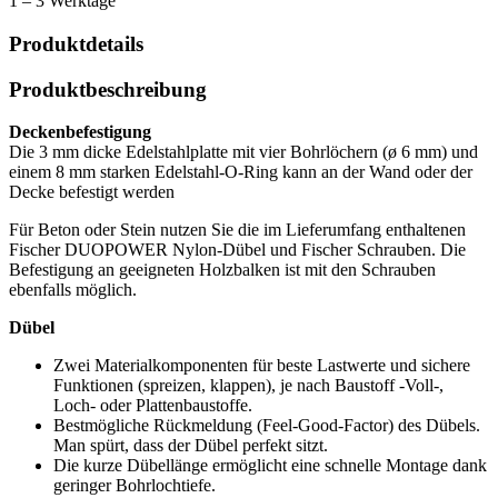
1 – 3 Werktage
Menge
Produktdetails
Produktbeschreibung
Deckenbefestigung
Die 3 mm dicke Edelstahlplatte mit vier Bohrlöchern (ø 6 mm) und
einem 8 mm starken Edelstahl-O-Ring kann an der Wand oder der
Decke befestigt werden
Für Beton oder Stein nutzen Sie die im Lieferumfang enthaltenen
Fischer DUOPOWER Nylon-Dübel und Fischer Schrauben. Die
Befestigung an geeigneten Holzbalken ist mit den Schrauben
ebenfalls möglich.
Dübel
Zwei Materialkomponenten für beste Lastwerte und sichere
Funktionen (spreizen, klappen), je nach Baustoff -Voll-,
Loch- oder Plattenbaustoffe.
Bestmögliche Rückmeldung (Feel-Good-Factor) des Dübels.
Man spürt, dass der Dübel perfekt sitzt.
Die kurze Dübellänge ermöglicht eine schnelle Montage dank
geringer Bohrlochtiefe.