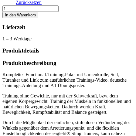
Zurücksetzen
eaglefit®
Sling
In den Warenkorb
Trainer
Base
Lieferzeit
Menge
1 – 3 Werktage
Produktdetails
Produktbeschreibung
Komplettes Functional-Training-Paket mit Umlenkrolle, Seil,
Türanker und Link zum ausführlichen Trainings-Video, deutsche
Trainings-Anleitung und A1 Übungsposter.
Training ohne Gewichte, nur mit der Schwerkraft, bzw. dem
eigenen Körpergewicht. Training der Muskeln in funktionellen und
natürlichen Bewegungsketten. Dadurch werden Kraft,
Beweglichkeit, Rumpfstabilität und Balance gesteigert.
Durch die Möglichkeit der einfachen, stufenlosen Veränderung des
Winkels gegenüber dem Arretierungspunkt, und die flexiblen
Einstellmöglichkeiten des eaglefit® Sling Trainers, kann nahezu