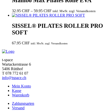
Mambo Max Pilates Rolle EVA
Preisspanne:
32.95
CHF
–
59.95
CHF
inkl. MwSt. zzgl. Versandkosten
32.95 CHF
bis
59.95 CHF
SISSEL® PILATES ROLLER PRO
SOFT
67.95
CHF
inkl. MwSt. zzgl. Versandkosten
t-space
Wartackerstrasse 6
5406 Rütihof
T 078 772 61 07
info@tspace.ch
Mein Konto
Kasse
Warenkorb
Zahlungsarten
Versand