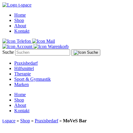
Home
Shop
About
Kontakt
Suche
Praxisbedarf
Hilfsmittel
Therapie
Sport & Gymnastik
Marken
Home
Shop
About
Kontakt
t-space
»
Shop
»
Praxisbedarf
»
MoVeS Bar