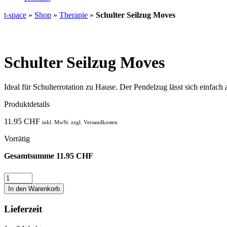
t-space
»
Shop
»
Therapie
»
Schulter Seilzug Moves
Schulter Seilzug Moves
Ideal für Schulterrotation zu Hause. Der Pendelzug lässt sich einfach 
Produktdetails
11.95
CHF
inkl. MwSt. zzgl. Versandkosten
Vorrätig
Gesamtsumme
11.95
CHF
Schulter
Seilzug
In den Warenkorb
Moves
Menge
Lieferzeit